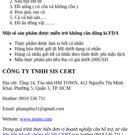
Sữa bột em bé
Đồ uống ( có cồn và không cồn )
Hoa quả, rau củ
Cá và hải sản….
Đồ ăn đông vật…….
Một số sản phẩm được miễn trừ không cần đăng kí FDA
Thực phẩm được làm ra bởi cá nhân
Hàng hóa được gửi đi Mỹ dưới dạng cá nhân
Hàng cá nhân gửi tới cá nhân theo hình thức phi mậu dịch
Mẫu thực phẩm phi tiêu thụ có giá dưới 200USD
CÔNG TY TNHH SIS CERT
Địa chỉ: Tầng 14, Tòa nhà HM TOWN, 412 Nguyễn Thị Minh
Khai, Phường 5, Quận 3, TP. HCM
Hotline: 0919 536 711
Email: phanqnhu11@gmail.com
Website:
www.isosig.com
Trong quá trình thực hiện đơn vị doanh nghiệp cần hỗ trợ, tư vấn
hãy liên hệ với chúng tôi-SIS CERT
qua hotline 0919 536 711 |