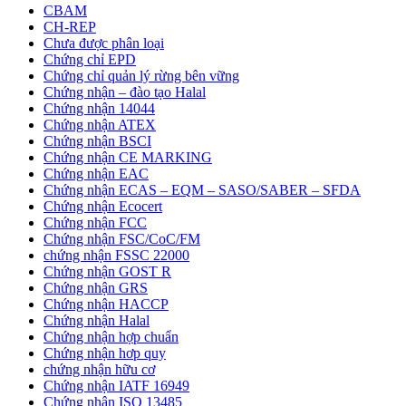
CBAM
CH-REP
Chưa được phân loại
Chứng chỉ EPD
Chứng chỉ quản lý rừng bên vững
Chứng nhận – đào tạo Halal
Chứng nhận 14044
Chứng nhận ATEX
Chứng nhận BSCI
Chứng nhận CE MARKING
Chứng nhận EAC
Chứng nhận ECAS – EQM – SASO/SABER – SFDA
Chứng nhận Ecocert
Chứng nhận FCC
Chứng nhận FSC/CoC/FM
chứng nhận FSSC 22000
Chứng nhận GOST R
Chứng nhận GRS
Chứng nhận HACCP
Chứng nhận Halal
Chứng nhận hợp chuẩn
Chứng nhận hơp quy
chứng nhận hữu cơ
Chứng nhận IATF 16949
Chứng nhận ISO 13485