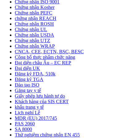
Chứng nhận ISO 9001
Chứng nhận Kosher
Chứng nhận PEFC
chứng nhận REACH
Chứng nhận ROSH
Chứng nhận UL
Chứng nhận USDA
Chứng nhận UTZ
Chứng nhận WRAP
CNCA, CEE, ECTN, BSC, BESC
Công bố thực phẩm chức năng
Đại diện châu Âu – EC REP
Đại diện UK
Đăng ký FDA, 510k
Đăng ký TGA
Đào tạo ISO
Găng tay y tế
Giấy phép lưu hành tự do
Khách hàng của SIS CERT
khẩu trang y tế
Lịch nghỉ Lễ
MDR (EU) 2017/745
PAS 2060
SA 8000
Thử nghiệm chứng nhận EN 455