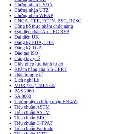
Chứng nhận USDA
Chứng nhận UTZ
Chứng nhận WRAP
CNCA, CEE, ECTN, BSC, BESC
Công bố thực phẩm chức năng
Đại diện châu Âu – EC REP
Đại diện UK
Đăng ký FDA, 510k
Đăng ký TGA
Đào tạo ISO
Găng tay y tế
Giấy phép lưu hành tự do
Khách hàng của SIS CERT
khẩu trang y tế
Lịch nghỉ Lễ
MDR (EU) 2017/745
PAS 2060
SA 8000
Thử nghiệm chứng nhận EN 455
Tiêu chuẩn ASTM
Tiêu chuẩn ASTM
Tiêu chuẩn BRC
Tiêu chuẩn C-TPAT
Tiêu chuẩn Fairtrade
Tiêu chuẩn IATF